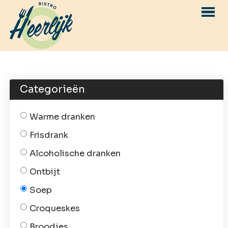
Menu
Reserveren
Categorieën
Catering
Over ons
Warme dranken
Contact
Frisdrank
Alcoholische dranken
INLOGGEN
RESERVEREN
Ontbijt
Soep
Croqueskes
Broodjes